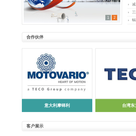
减
三
1
2
蜗
合作伙伴
意大利摩铎利
台湾东
客户展示