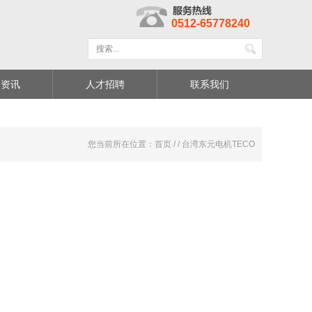
0512-65778240
闻资讯
人才招聘
联系我们
您当前所在位置：首页 / / 台湾东元电机TECO