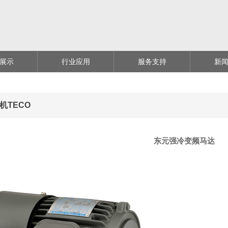
展示
行业应用
服务支持
新
机TECO
东元强冷变频马达