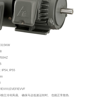
~315KW
,8
/50HZ
5
 IP54, IP55
ss
6
/EVVV,EVEF/EVVF
16独立冷却风扇, 确保马达低速运转时, 也能正常散热.